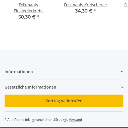
Folkmanis
Folkmanis Kreischeule
F
Einsiedlerkrebs
34,30 €
*
50,30 €
*
Informationen
Gesetzliche Informationen
Vertrag widerrufen
* Alle Preise inkl. gesetzlicher USt., zzgl.
Versand