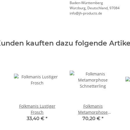
Baden-Württemberg
Würzburg, Deutschland, 97084
info@jh-products.de
unden kauften dazu folgende Artike
Folkmanis Lustiger
Folkmanis
Frosch
Metamorphose
Schnetterling
33,40 €
*
70,20 €
*