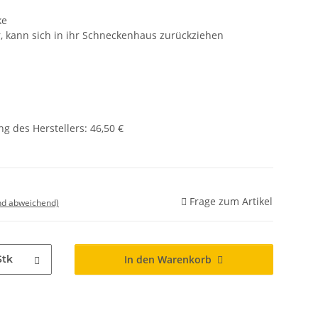
ke
r, kann sich in ihr Schneckenhaus zurückziehen
g des Herstellers
:
46,50 €
Frage zum Artikel
nd abweichend)
Stk
In den Warenkorb