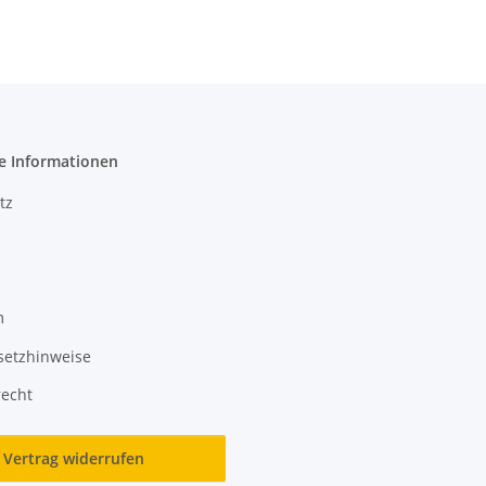
e Informationen
tz
m
setzhinweise
recht
Vertrag widerrufen