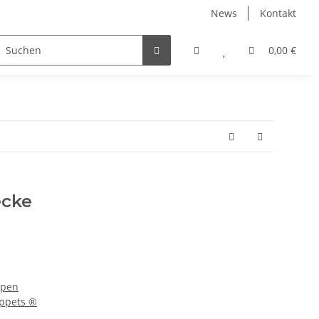
News
Kontakt
Folkmanis Fantasie
0,00 €
ecke
ppen
uppets ®