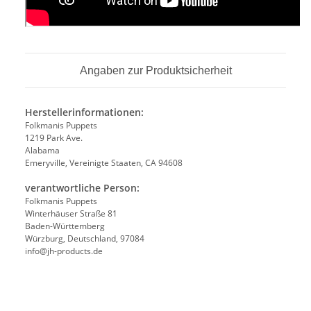
Angaben zur Produktsicherheit
Herstellerinformationen:
Folkmanis Puppets
1219 Park Ave.
Alabama
Emeryville, Vereinigte Staaten, CA 94608
verantwortliche Person:
Folkmanis Puppets
Winterhäuser Straße 81
Baden-Württemberg
Würzburg, Deutschland, 97084
info@jh-products.de