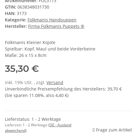
Artikelnummer:
FOL3173
GTIN:
0638348031730
HAN:
3173
Kategorie:
Folkmanis Handpuppen
Hersteller:
Firma Folkmanis Puppets ®
Folkmanis Kleiner Kojote
Spielbar: Kopf, Maul und beide Vorderbeine
Maße: 26 x 15 x 8cm
35,30 €
inkl. 19% USt. , zzgl.
Versand
Unverbindliche Preisempfehlung des Herstellers
:
39,70 €
(Sie sparen
11.08%
, also
4,40 €
)
Lieferstatus: 1 - 2 Werktage
Lieferzeit:
1 - 2 Werktage
(DE - Ausland
Frage zum Artikel
abweichend)