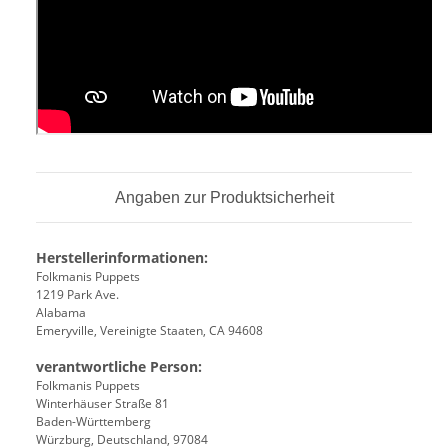
Angaben zur Produktsicherheit
Herstellerinformationen:
Folkmanis Puppets
1219 Park Ave.
Alabama
Emeryville, Vereinigte Staaten, CA 94608
verantwortliche Person:
Folkmanis Puppets
Winterhäuser Straße 81
Baden-Württemberg
Würzburg, Deutschland, 97084